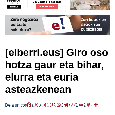
[eiberri.eus] Giro oso
hotza gaur eta bihar,
elurra eta euria
asteazkenean
Deja un comentario
/
EGURALDIA
/
2018-02-26