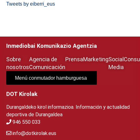
Tweets by eiberri_eus
Inmediobai Komunikazio Agentzia
Sobre
Agencia de
Prensa
Marketing
Social
Consul
nosotros
Comunicación
Media
Menú conmutador hamburguesa
DOT Kirolak
Durangaldeko kirol informazioa. Información y actualidad
deportiva de Durangaldea
946 550 033
info@dotkirolak.eus