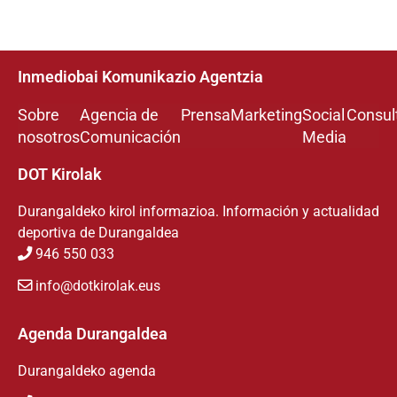
Inmediobai Komunikazio Agentzia
Sobre
Agencia de
Prensa
Marketing
Social
Consul
nosotros
Comunicación
Media
DOT Kirolak
Durangaldeko kirol informazioa. Información y actualidad
deportiva de Durangaldea
946 550 033
info@dotkirolak.eus
Agenda Durangaldea
Durangaldeko agenda