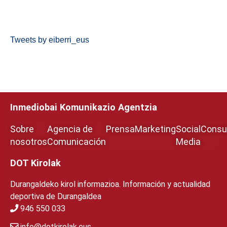
Tweets by eiberri_eus
Inmediobai Komunikazio Agentzia
Sobre
Agencia de
Prensa
Marketing
Social
Consul
nosotros
Comunicación
Media
DOT Kirolak
Durangaldeko kirol informazioa. Información y actualidad
deportiva de Durangaldea
946 550 033
info@dotkirolak.eus