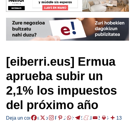
[eiberri.eus] Ermua
aprueba subir un
2,1% los impuestos
del próximo año
Deja un comentario
/
ERMUA
,
HERRIAK
/
2018-11-13