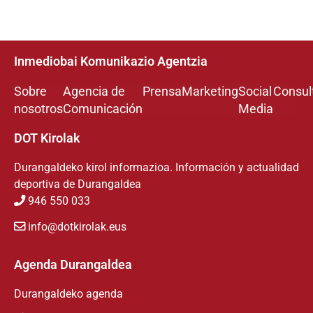
Inmediobai Komunikazio Agentzia
Sobre
Agencia de
Prensa
Marketing
Social
Consul
nosotros
Comunicación
Media
DOT Kirolak
Durangaldeko kirol informazioa. Información y actualidad
deportiva de Durangaldea
946 550 033
info@dotkirolak.eus
Agenda Durangaldea
Durangaldeko agenda