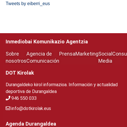
Tweets by eiberri_eus
Inmediobai Komunikazio Agentzia
Sobre
Agencia de
Prensa
Marketing
Social
Consul
nosotros
Comunicación
Media
DOT Kirolak
Durangaldeko kirol informazioa. Información y actualidad
deportiva de Durangaldea
946 550 033
info@dotkirolak.eus
Agenda Durangaldea