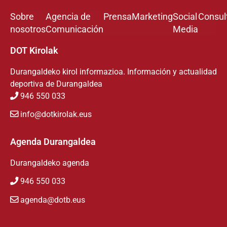
Sobre
Agencia de
Prensa
Marketing
Social
Consul
nosotros
Comunicación
Media
DOT Kirolak
Durangaldeko kirol informazioa. Información y actualidad
deportiva de Durangaldea
946 550 033
info@dotkirolak.eus
Agenda Durangaldea
Durangaldeko agenda
946 550 033
agenda@dotb.eus