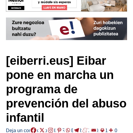
[eiberri.eus] Eibar
pone en marcha un
programa de
prevención del abuso
infantil
Deja un comentario
/
EIBAR
,
HERRIAK
/
2018-12-20