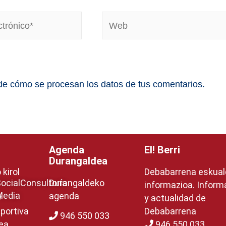
e cómo se procesan los datos de tus comentarios.
Agenda
EI! Berri
Durangaldea
kirol
Debabarrena eskua
ocial
Consultoría
Durangaldeko
informazioa. Inform
Media
agenda
y
y actualidad de
portiva
Debabarrena
946 550 033
ea
946 550 033