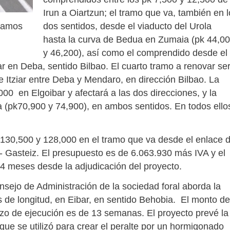
Irun a Oiartzun; el tramo que va, también en 
dos sentidos, desde el viaducto del Urola
tramos
hasta la curva de Bedua en Zumaia (pk 44,0
y 46,200), así como el comprendido desde el
r en Deba, sentido Bilbao. El cuarto tramo a renovar se
 Itziar entre Deba y Mendaro, en dirección Bilbao. La
000 en Elgoibar y afectará a las dos direcciones, y la
ua (pk70,900 y 74,900), en ambos sentidos. En todos ello
k 130,500 y 128,000 en el tramo que va desde el enlace 
ia- Gasteiz. El presupuesto es de 6.063.930 más IVA y el
24 meses desde la adjudicación del proyecto.
sejo de Administración de la sociedad foral aborda la
os de longitud, en Eibar, en sentido Behobia. El monto de
zo de ejecución es de 13 semanas. El proyecto prevé la
 que se utilizó para crear el peralte por un hormigonado