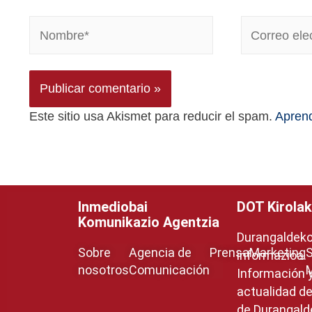
Este sitio usa Akismet para reducir el spam.
Aprend
Inmediobai
DOT Kirolak
Komunikazio Agentzia
Durangaldeko 
Sobre
Agencia de
Prensa
Marketing
S
informazioa.
nosotros
Comunicación
Información 
actualidad de
de Durangald