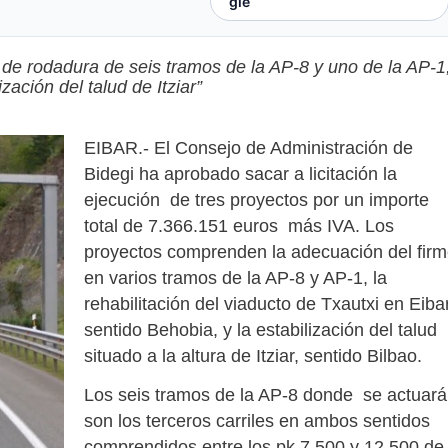
de rodadura de seis tramos de la AP-8 y uno de la AP-1
ización del talud de Itziar”
EIBAR.- El Consejo de Administración de
Bidegi ha aprobado sacar a licitación la
ejecución de tres proyectos por un importe
total de 7.366.151 euros más IVA. Los
proyectos comprenden la adecuación del fir
en varios tramos de la AP-8 y AP-1, la
rehabilitación del viaducto de Txautxi en Eibar
sentido Behobia, y la estabilización del talud
situado a la altura de Itziar, sentido Bilbao.
Los seis tramos de la AP-8 donde se actuar
son los terceros carriles en ambos sentidos
comprendidos entre los pk 7,500 y 12,500 de