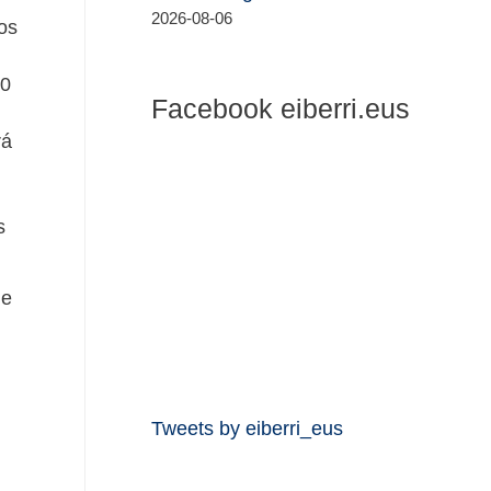
2026-08-06
los
00
Facebook eiberri.eus
rá
s
de
Tweets by eiberri_eus