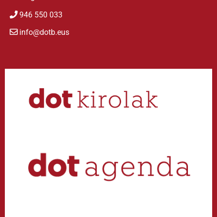
946 550 033
info@dotb.eus