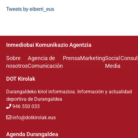
Tweets by eiberri_eus
Inmediobai Komunikazio Agentzia
Sobre
Agencia de
Prensa
Marketing
Social
Consul
nosotros
Comunicación
Media
DOT Kirolak
Durangaldeko kirol informazioa. Información y actualidad
deportiva de Durangaldea
946 550 033
info@dotkirolak.eus
Agenda Durangaldea