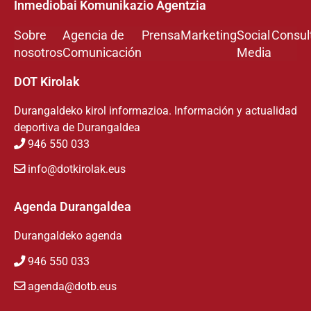
Inmediobai Komunikazio Agentzia
Sobre
Agencia de
Prensa
Marketing
Social
Consul
nosotros
Comunicación
Media
DOT Kirolak
Durangaldeko kirol informazioa. Información y actualidad
deportiva de Durangaldea
946 550 033
info@dotkirolak.eus
Agenda Durangaldea
Durangaldeko agenda
946 550 033
agenda@dotb.eus