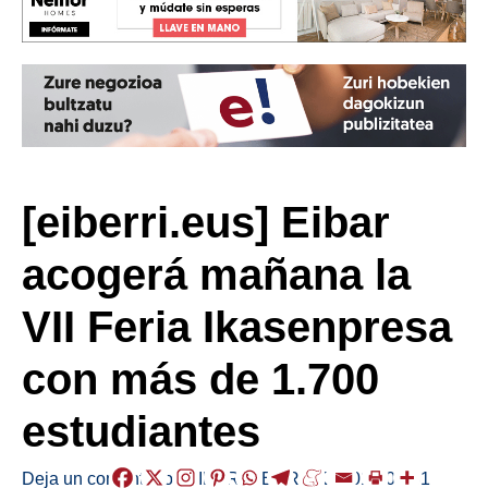
[eiberri.eus] Eibar
acogerá mañana la
VII Feria Ikasenpresa
con más de 1.700
estudiantes
Deja un comentario
/
EIBAR
,
HERRIAK
/
2018-01-31