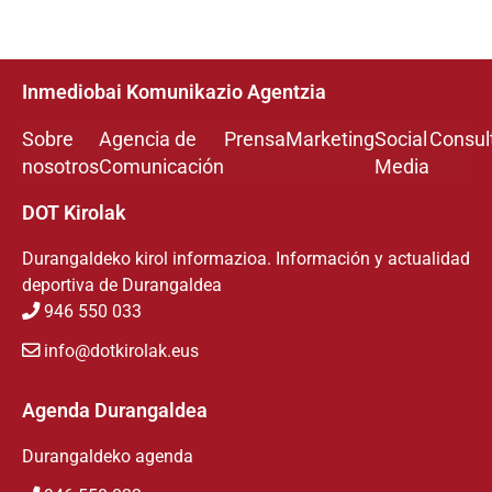
Inmediobai Komunikazio Agentzia
Sobre
Agencia de
Prensa
Marketing
Social
Consul
nosotros
Comunicación
Media
DOT Kirolak
Durangaldeko kirol informazioa. Información y actualidad
deportiva de Durangaldea
946 550 033
info@dotkirolak.eus
Agenda Durangaldea
Durangaldeko agenda