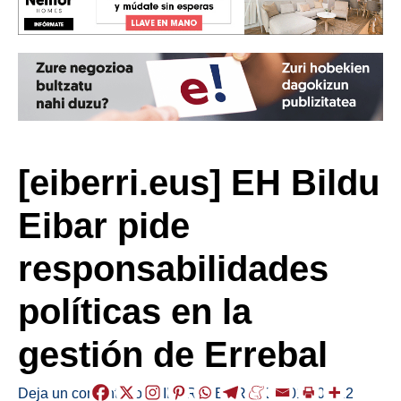
[eiberri.eus] EH Bildu
Eibar pide
responsabilidades
políticas en la
gestión de Errebal
Deja un comentario
/
EIBAR
,
HERRIAK
/
2019-03-22