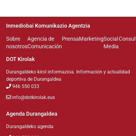
Inmediobai Komunikazio Agentzia
Sobre
Agencia de
Prensa
Marketing
Social
Consul
nosotros
Comunicación
Media
DOT Kirolak
Durangaldeko kirol informazioa. Información y actualidad
deportiva de Durangaldea
946 550 033
info@dotkirolak.eus
Agenda Durangaldea
Durangaldeko agenda