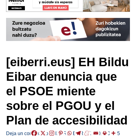
[eiberri.eus] EH Bildu
Eibar denuncia que
el PSOE miente
sobre el PGOU y el
Plan de accesibilidad
Deja un comentario
/
EIBAR
,
HERRIAK
/
2019-03-05