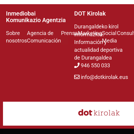
Inmediobai
DOT Kirolak
Komunikazio Agentzia
Durangaldeko kirol
Sobre
Agencia de
Prensa
Marketing
Social
Consul
informazioa.
nosotros
Comunicación
Media
Información y
actualidad deportiva
de Durangaldea
946 550 033
info@dotkirolak.eus