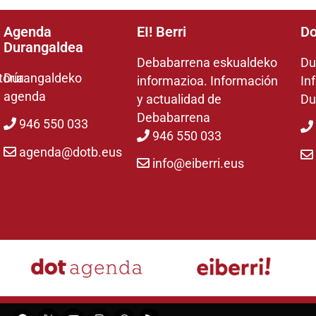
Agenda
EI! Berri
Do
Durangaldea
Debabarrena eskualdeko
Du
toría
Durangaldeko
informazioa. Información
In
agenda
y actualidad de
Du
Debabarrena
946 550 033
946 550 033
agenda@dotb.eus
info@eiberri.eus