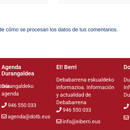
e cómo se procesan los datos de tus comentarios.
Agenda
EI! Berri
Do
Durangaldea
Debabarrena eskualdeko
Du
toría
Durangaldeko
informazioa. Información
In
agenda
y actualidad de
Du
Debabarrena
946 550 033
946 550 033
agenda@dotb.eus
info@eiberri.eus