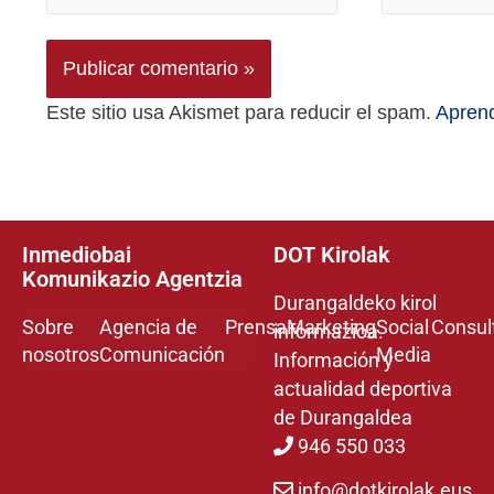
Este sitio usa Akismet para reducir el spam.
Aprend
Inmediobai
DOT Kirolak
Komunikazio Agentzia
Durangaldeko kirol
Sobre
Agencia de
Prensa
Marketing
Social
Consul
informazioa.
nosotros
Comunicación
Media
Información y
actualidad deportiva
de Durangaldea
946 550 033
info@dotkirolak.eus