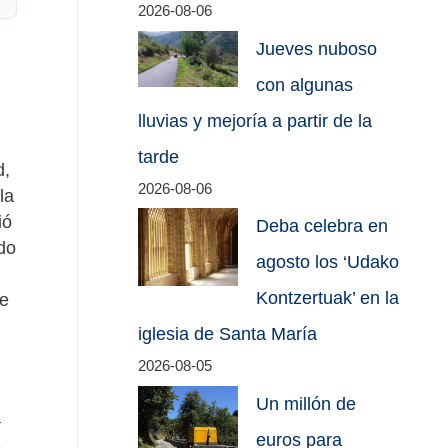
2026-08-06
Jueves nuboso
con algunas
lluvias y mejoría a partir de la
tarde
d,
2026-08-06
la
ió
Deba celebra en
do
agosto los ‘Udako
Kontzertuak’ en la
ue
iglesia de Santa María
2026-08-05
Un millón de
a
euros para
a