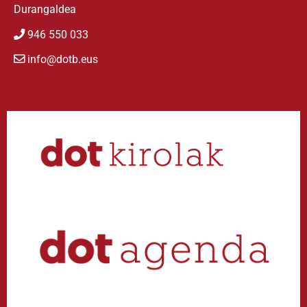
Durangaldea
946 550 033
info@dotb.eus