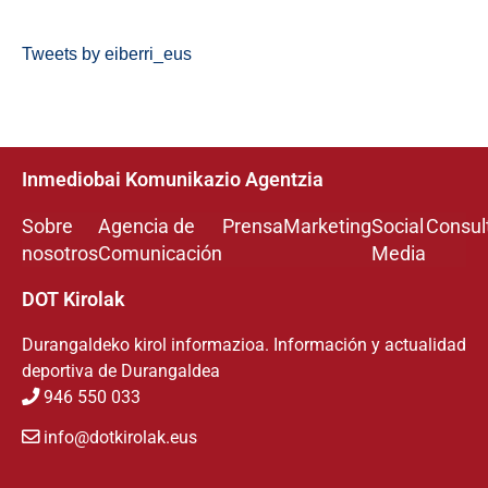
Tweets by eiberri_eus
Inmediobai Komunikazio Agentzia
Sobre
Agencia de
Prensa
Marketing
Social
Consul
nosotros
Comunicación
Media
DOT Kirolak
Durangaldeko kirol informazioa. Información y actualidad
deportiva de Durangaldea
946 550 033
info@dotkirolak.eus