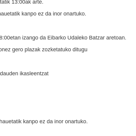
tatik 13:00ak arte.
hauetatik kanpo ez da inor onartuko.
18:00etan izango da Eibarko Udaleko Batzar aretoan.
onez gero plazak zozketatuko ditugu
 dauden ikasleentzat
 hauetatik kanpo ez da inor onartuko.