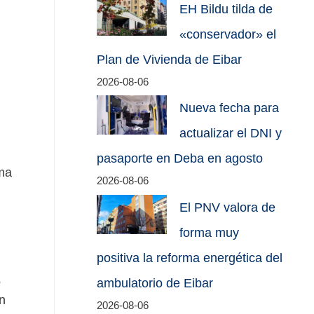
EH Bildu tilda de
«conservador» el
Plan de Vivienda de Eibar
2026-08-06
Nueva fecha para
actualizar el DNI y
pasaporte en Deba en agosto
ma
2026-08-06
El PNV valora de
forma muy
positiva la reforma energética del
o
ambulatorio de Eibar
n
2026-08-06