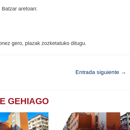
 Batzar aretoan:
nez gero, plazak zozketatuko ditugu.
Entrada siguiente
→
TE GEHIAGO