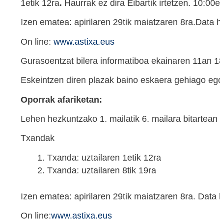
1etik 12ra
.
Haurrak ez dira Eibartik irtetzen. 10:00e
Izen ematea: apirilaren 29tik maiatzaren 8ra.Data 
On line:
www.astixa.eus
Gurasoentzat bilera informatiboa ekainaren 11an 
Eskeintzen diren plazak baino eskaera gehiago eg
Oporrak
afariketan
:
Lehen hezkuntzako 1. mailatik 6. mailara bitartean
Txandak
Txanda: uztailaren 1etik 12ra
Txanda: uztailaren 8tik 19ra
Izen ematea: apirilaren 29tik maiatzaren 8ra. Data
On line:
www.astixa.eus