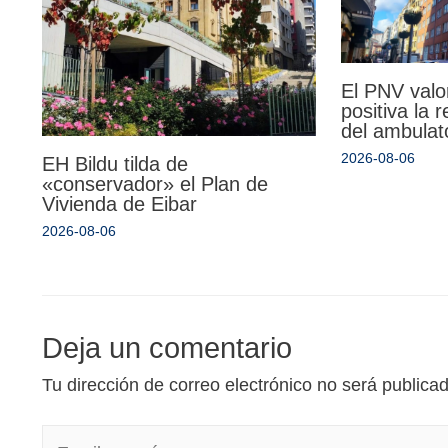
El PNV valo
positiva la 
del ambulat
2026-08-06
EH Bildu tilda de
«conservador» el Plan de
Vivienda de Eibar
2026-08-06
Deja un comentario
Tu dirección de correo electrónico no será publica