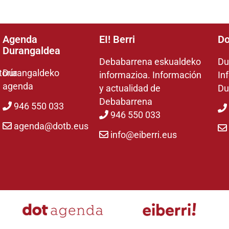
Agenda
EI! Berri
Do
Durangaldea
Debabarrena eskualdeko
Du
toría
Durangaldeko
informazioa. Información
In
agenda
y actualidad de
Du
Debabarrena
946 550 033
946 550 033
agenda@dotb.eus
info@eiberri.eus