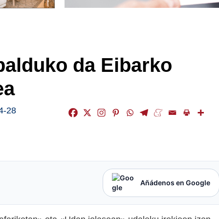
abalduko da Eibarko
ea
4-28
Añádenos en Google