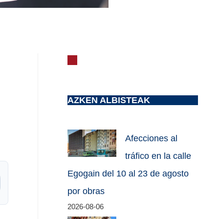
AZKEN ALBISTEAK
Afecciones al
tráfico en la calle
Egogain del 10 al 23 de agosto
por obras
2026-08-06