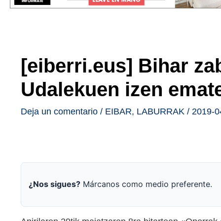
[eiberri.eus] Bihar z
Udalekuen izen emat
Deja un comentario
/
EIBAR
,
LABURRAK
/
2019-0
¿Nos sigues?
Márcanos como medio preferente.