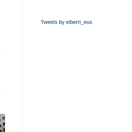
Tweets by eiberri_eus