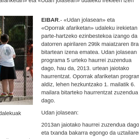
 afariketan» eta «Udan jolasean» udaleku irekieen izen
EIBAR
.- «Udan jolasean» eta
«
Oporrak
afariketan
» udaleku irekietan
parte-hartzeko ezinbestekoa izango da
datorren apirilaren 29tik maiatzaren 8ra
bitartean izena ematea. Udan jolasean
programa 5 urteko haurrei zuzendua
dago, hau da, 2013. urtean jaiotako
haurrentzat.
Oporrak
afariketan
progra
aldiz, lehen hezkuntzako 1. mailatik 6.
mailara bitarteko haurrentzat zuzendua
dago.
Udan jolasean:
udalekuak
2013an jaiotako haurrei zuzendua dag
eta txanda bakarra egongo da uztailare