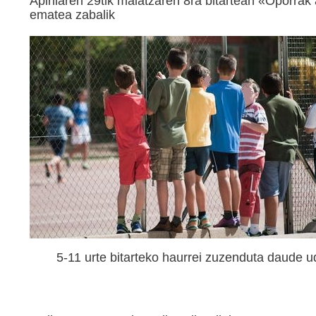
Apirilaren 29tik maiatzaren 8ra bitartean «Oporrak
ematea zabalik
5-11 urte bitarteko haurrei zuzenduta daude 