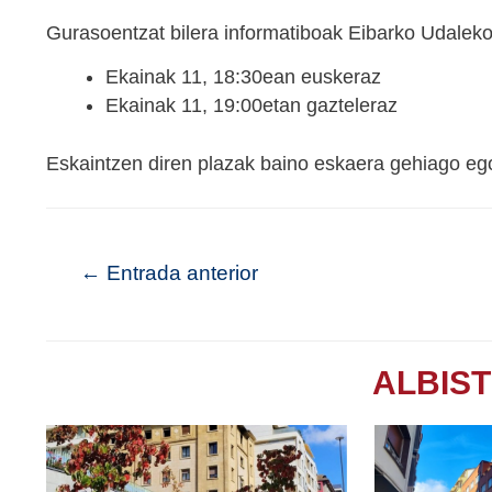
Gurasoentzat bilera informatiboak Eibarko Udaleko
Ekainak 11, 18:30ean euskeraz
Ekainak 11, 19:00etan gazteleraz
Eskaintzen diren plazak baino eskaera gehiago ego
←
Entrada anterior
ALBIS