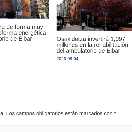
ra de forma muy
reforma energética
orio de Eibar
Osakidetza invertirá 1,097
millones en la rehabilitación
del ambulatorio de Eibar
2026-08-04
da.
Los campos obligatorios están marcados con
*