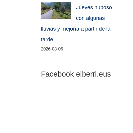
Jueves nuboso
con algunas
lluvias y mejoría a partir de la
tarde
2026-08-06
Facebook eiberri.eus