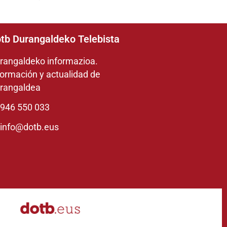
tb Durangaldeko Telebista
rangaldeko informazioa.
formación y actualidad de
rangaldea
946 550 033
info@dotb.eus