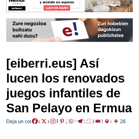
[eiberri.eus] Así
lucen los renovados
juegos infantiles de
San Pelayo en Ermua
Deja un comentario
/
ERMUA
,
HERRIAK
/
2018-01-26