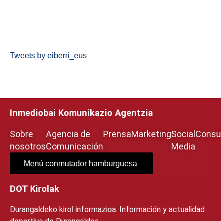
Tweets by eiberri_eus
Inmediobai Komunikazio Agentzia
Sobre
Agencia de
Prensa
Marketing
Social
Consul
nosotros
Comunicación
Media
Menú conmutador hamburguesa
DOT Kirolak
Durangaldeko kirol informazioa. Información y actualidad