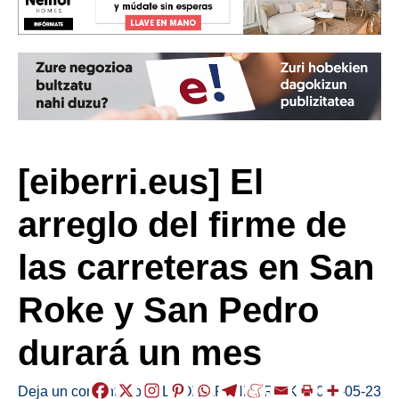
[eiberri.eus] El
arreglo del firme de
las carreteras en San
Roke y San Pedro
durará un mes
Deja un comentario
/
ELGOIBAR
,
HERRIAK
/
2019-05-23