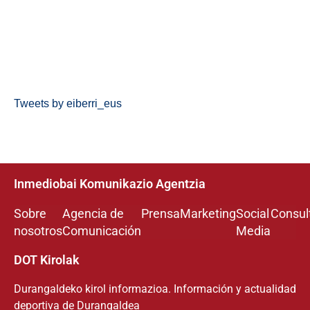
Tweets by eiberri_eus
Inmediobai Komunikazio Agentzia
Sobre
Agencia de
Prensa
Marketing
Social
Consul
nosotros
Comunicación
Media
DOT Kirolak
Durangaldeko kirol informazioa. Información y actualidad
deportiva de Durangaldea