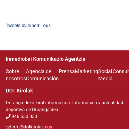
Tweets by eiberri_eus
Inmediobai Komunikazio Agentzia
Sobre
Agencia de
Prensa
Marketing
Social
Consul
nosotros
Comunicación
Media
DOT Kirolak
Durangaldeko kirol informazioa. Información y actualidad
deportiva de Durangaldea
946 550 033
info@dotkirolak.eus