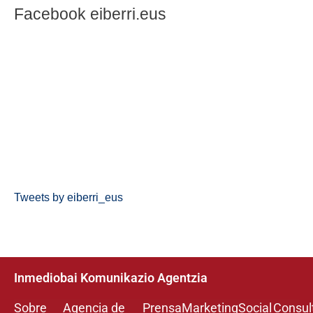
Facebook eiberri.eus
Tweets by eiberri_eus
Inmediobai Komunikazio Agentzia
Sobre
Agencia de
Prensa
Marketing
Social
Consul