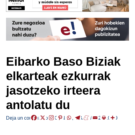
Eibarko Baso Biziak
elkarteak ezkurrak
jasotzeko irteera
antolatu du
Deja un comentario
/
AGENDA
,
EIBAR
/
2024-10-19