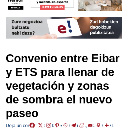
Convenio entre Eibar
y ETS para llenar de
vegetación y zonas
de sombra el nuevo
paseo
Deja un comentario
/
EIBAR
,
HERRIAK
,
/
2026-05-21