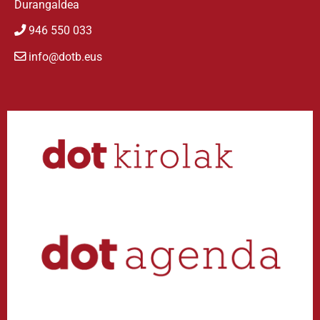
Durangaldea
946 550 033
info@dotb.eus