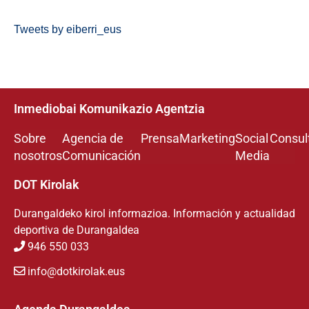
Tweets by eiberri_eus
Inmediobai Komunikazio Agentzia
Sobre
Agencia de
Prensa
Marketing
Social
Consul
nosotros
Comunicación
Media
DOT Kirolak
Durangaldeko kirol informazioa. Información y actualidad
deportiva de Durangaldea
946 550 033
info@dotkirolak.eus