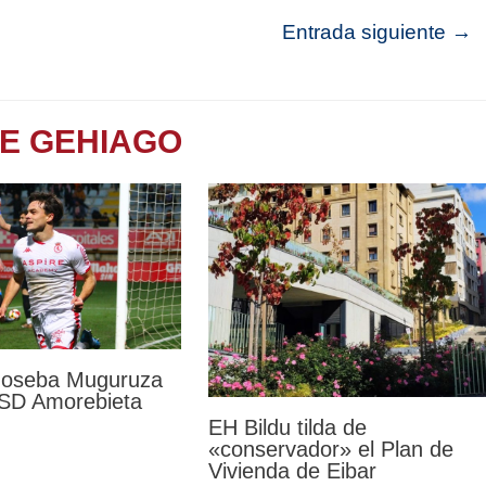
Entrada siguiente
→
TE GEHIAGO
 Joseba Muguruza
a SD Amorebieta
EH Bildu tilda de
«conservador» el Plan de
Vivienda de Eibar