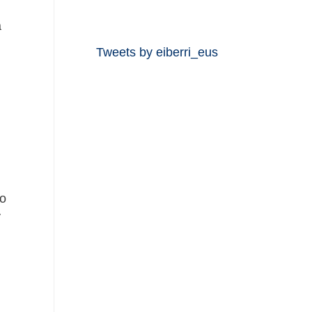
a
Tweets by eiberri_eus
.
co
y