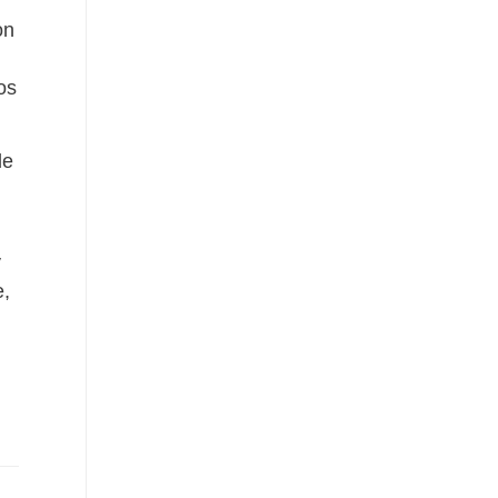
on
os
de
y
e,