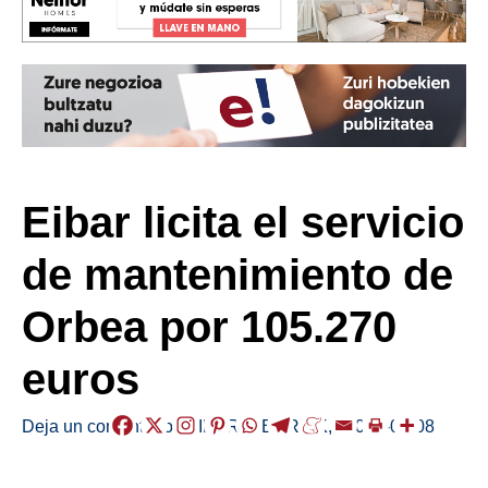
Eibar licita el servicio
de mantenimiento de
Orbea por 105.270
euros
Deja un comentario
/
EIBAR
,
HERRIAK
,
/
2026-07-08