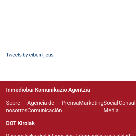
Tweets by eiberri_eus
Inmediobai Komunikazio Agentzia
Sobre
Agencia de
Prensa
Marketing
Social
Consul
nosotros
Comunicación
Media
DOT Kirolak
Durangaldeko kirol informazioa. Información y actualidad