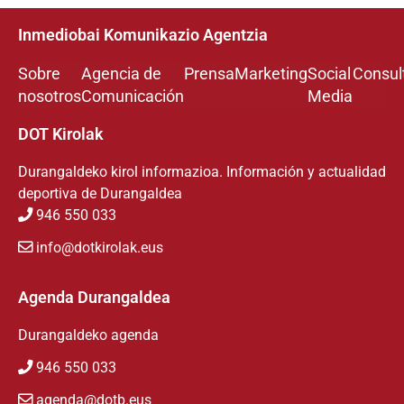
Inmediobai Komunikazio Agentzia
Sobre
Agencia de
Prensa
Marketing
Social
Consul
nosotros
Comunicación
Media
DOT Kirolak
Durangaldeko kirol informazioa. Información y actualidad
deportiva de Durangaldea
946 550 033
info@dotkirolak.eus
Agenda Durangaldea
Durangaldeko agenda
946 550 033
agenda@dotb.eus