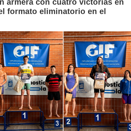
ón armera con cuatro victorias en
 formato eliminatorio en el