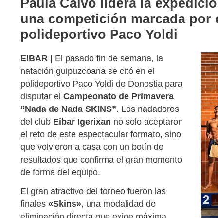
Paula Calvo lidera la expedici
una competición marcada por el
polideportivo Paco Yoldi
EIBAR
| El pasado fin de semana, la
natación guipuzcoana se citó en el
polideportivo Paco Yoldi de Donostia para
disputar el
Campeonato de Primavera
“Nada de Nada SKINS”
. Los nadadores
del club
Eibar Igerixan
no solo aceptaron
el reto de este espectacular formato, sino
que volvieron a casa con un botín de
resultados que confirma el gran momento
de forma del equipo.
El gran atractivo del torneo fueron las
finales
«Skins»
, una modalidad de
eliminación directa que exige máxima