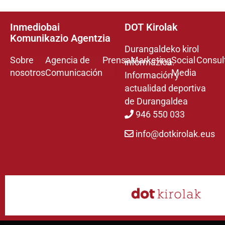
Inmediobai
DOT Kirolak
Komunikazio Agentzia
Durangaldeko kirol
Sobre
Agencia de
Prensa
Marketing
Social
Consul
informazioa.
nosotros
Comunicación
Media
Información y
actualidad deportiva
de Durangaldea
946 550 033
info@dotkirolak.eus