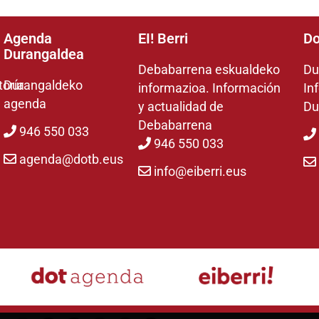
Agenda
EI! Berri
Do
Durangaldea
Debabarrena eskualdeko
Du
toría
Durangaldeko
informazioa. Información
In
agenda
y actualidad de
Du
Debabarrena
946 550 033
946 550 033
agenda@dotb.eus
info@eiberri.eus