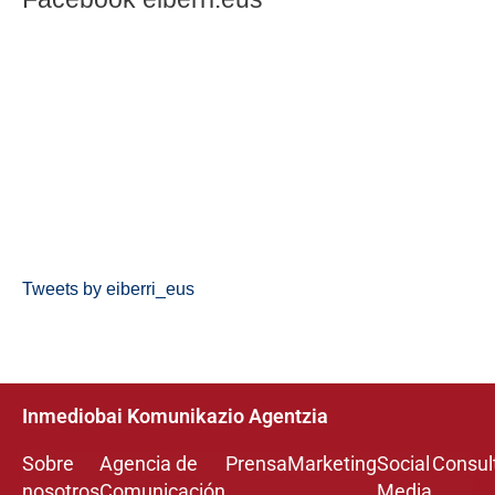
Tweets by eiberri_eus
Inmediobai Komunikazio Agentzia
Sobre
Agencia de
Prensa
Marketing
Social
Consul
nosotros
Comunicación
Media