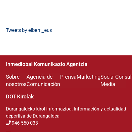
Tweets by eiberri_eus
Inmediobai Komunikazio Agentzia
Sobre
Agencia de
Prensa
Marketing
Social
Consul
nosotros
Comunicación
Media
DOT Kirolak
Durangaldeko kirol informazioa. Información y actualidad
deportiva de Durangaldea
946 550 033