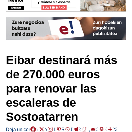
Eibar destinará más
de 270.000 euros
para renovar las
escaleras de
Sostoatarren
Deja un comentario
/
EIBAR
,
HERRIAK
,
/
2025-04-23