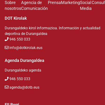
Sobre
Agencia de
Prensa
Marketing
Social
Consul
nosotros
Comunicación
Media
DOT Kirolak
Durangaldeko kirol informazioa. Información y actualidad
deportiva de Durangaldea
946 550 033
info@dotkirolak.eus
Agenda Durangaldea
Durangaldeko agenda
946 550 033
agenda@dotb.eus
EI! Berri