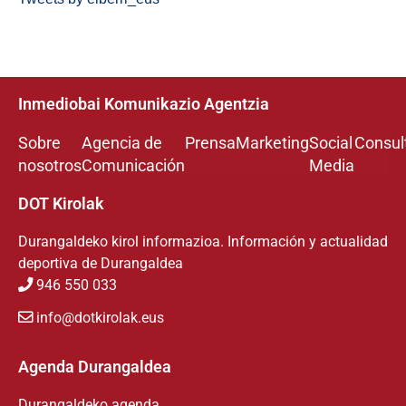
Inmediobai Komunikazio Agentzia
Sobre
Agencia de
Prensa
Marketing
Social
Consul
nosotros
Comunicación
Media
DOT Kirolak
Durangaldeko kirol informazioa. Información y actualidad
deportiva de Durangaldea
946 550 033
info@dotkirolak.eus
Agenda Durangaldea
Durangaldeko agenda