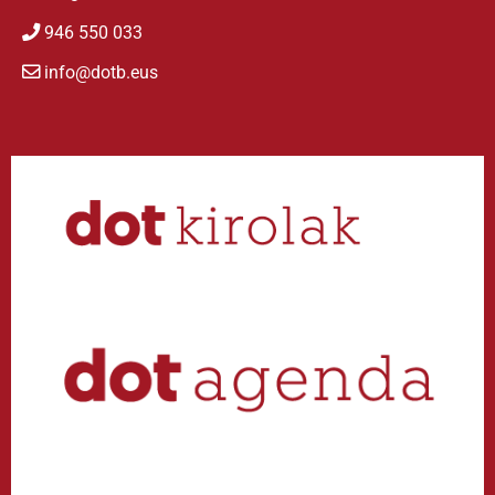
946 550 033
info@dotb.eus