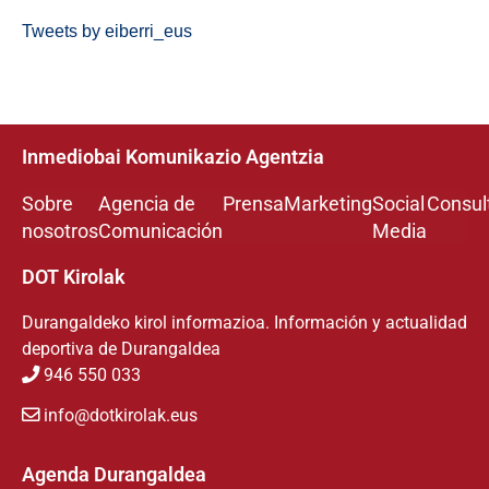
Tweets by eiberri_eus
Inmediobai Komunikazio Agentzia
Sobre
Agencia de
Prensa
Marketing
Social
Consul
nosotros
Comunicación
Media
DOT Kirolak
Durangaldeko kirol informazioa. Información y actualidad
deportiva de Durangaldea
946 550 033
info@dotkirolak.eus
Agenda Durangaldea