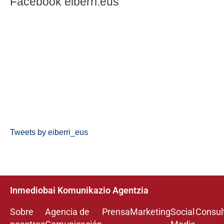
Facebook eiberri.eus
Tweets by eiberri_eus
Inmediobai Komunikazio Agentzia
Sobre
Agencia de
Prensa
Marketing
Social
Consul