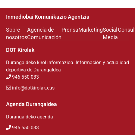
Inmediobai Komunikazio Agentzia
Sobre
Agencia de
Prensa
Marketing
Social
Consul
nosotros
Comunicación
Media
DOT Kirolak
Durangaldeko kirol informazioa. Información y actualidad
deportiva de Durangaldea
946 550 033
info@dotkirolak.eus
Agenda Durangaldea
Durangaldeko agenda
946 550 033