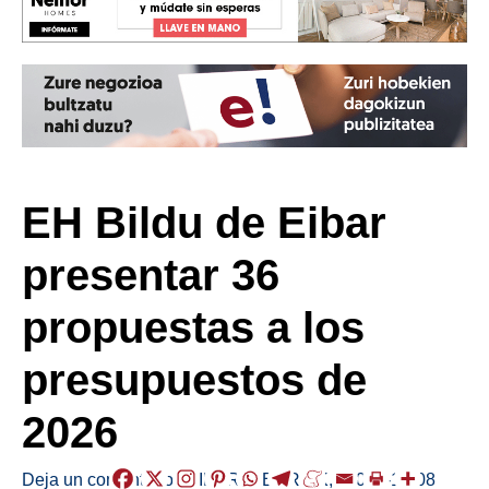
EH Bildu de Eibar
presentar 36
propuestas a los
presupuestos de
2026
Deja un comentario
/
EIBAR
,
HERRIAK
,
/
2025-12-08