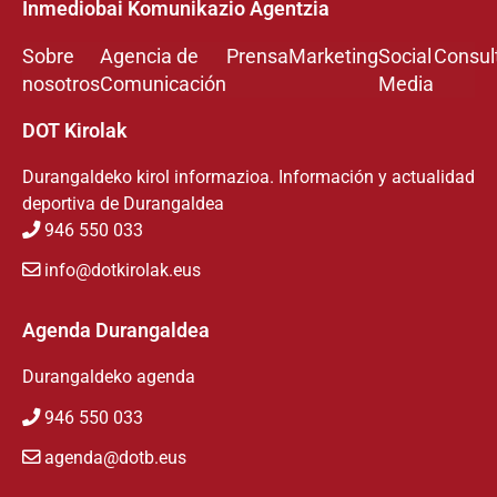
Inmediobai Komunikazio Agentzia
Sobre
Agencia de
Prensa
Marketing
Social
Consul
nosotros
Comunicación
Media
DOT Kirolak
Durangaldeko kirol informazioa. Información y actualidad
deportiva de Durangaldea
946 550 033
info@dotkirolak.eus
Agenda Durangaldea
Durangaldeko agenda
946 550 033
agenda@dotb.eus