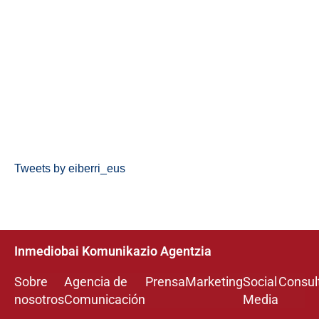
Tweets by eiberri_eus
Inmediobai Komunikazio Agentzia
Sobre
Agencia de
Prensa
Marketing
Social
Consul
nosotros
Comunicación
Media