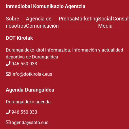
Inmediobai Komunikazio Agentzia
Sobre
Agencia de
Prensa
Marketing
Social
Consul
nosotros
Comunicación
Media
DOT Kirolak
Durangaldeko kirol informazioa. Información y actualidad
deportiva de Durangaldea
946 550 033
info@dotkirolak.eus
Agenda Durangaldea
Durangaldeko agenda
946 550 033
agenda@dotb.eus