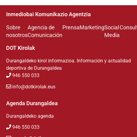
Inmediobai Komunikazio Agentzia
Sobre
Agencia de
Prensa
Marketing
Social
Consul
nosotros
Comunicación
Media
DOT Kirolak
Durangaldeko kirol informazioa. Información y actualidad
deportiva de Durangaldea
946 550 033
info@dotkirolak.eus
Agenda Durangaldea
Durangaldeko agenda
946 550 033