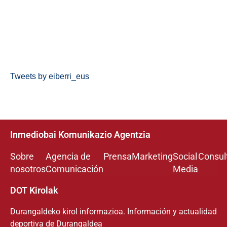
Tweets by eiberri_eus
Inmediobai Komunikazio Agentzia
Sobre
Agencia de
Prensa
Marketing
Social
Consul
nosotros
Comunicación
Media
DOT Kirolak
Durangaldeko kirol informazioa. Información y actualidad
deportiva de Durangaldea