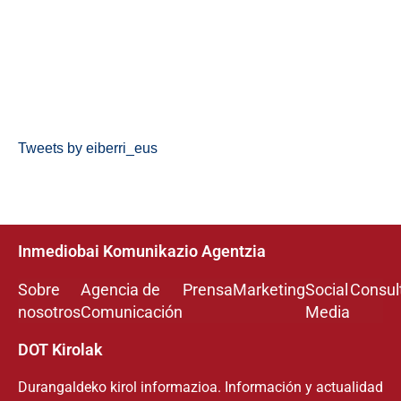
Tweets by eiberri_eus
Inmediobai Komunikazio Agentzia
Sobre
Agencia de
Prensa
Marketing
Social
Consul
nosotros
Comunicación
Media
DOT Kirolak
Durangaldeko kirol informazioa. Información y actualidad