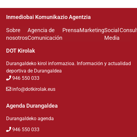
Inmediobai Komunikazio Agentzia
Sobre
Agencia de
Prensa
Marketing
Social
Consul
nosotros
Comunicación
Media
DOT Kirolak
Durangaldeko kirol informazioa. Información y actualidad
deportiva de Durangaldea
946 550 033
info@dotkirolak.eus
Agenda Durangaldea
Durangaldeko agenda
946 550 033