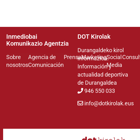
Inmediobai
DOT Kirolak
Komunikazio Agentzia
Durangaldeko kirol
Sobre
Agencia de
Prensa
Marketing
Social
Consul
informazioa.
nosotros
Comunicación
Media
Información y
actualidad deportiva
de Durangaldea
946 550 033
info@dotkirolak.eus