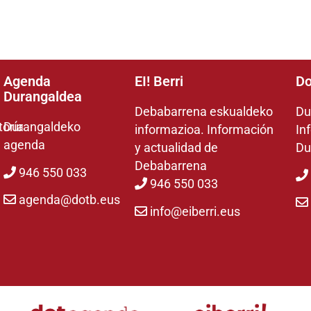
Agenda
EI! Berri
Do
Durangaldea
Debabarrena eskualdeko
Du
toría
Durangaldeko
informazioa. Información
In
agenda
y actualidad de
Du
Debabarrena
946 550 033
946 550 033
agenda@dotb.eus
info@eiberri.eus