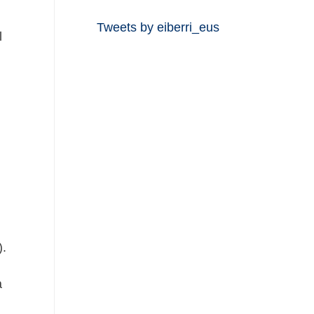
Tweets by eiberri_eus
l
).
a