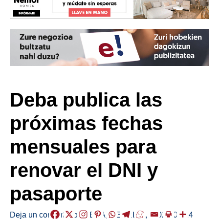
Deba publica las
próximas fechas
mensuales para
renovar el DNI y
pasaporte
Deja un comentario
/
DEBA
,
HERRIAK
,
/
2026-01-14