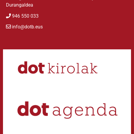
Durangaldea
946 550 033
info@dotb.eus