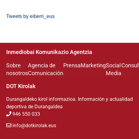
Tweets by eiberri_eus
Inmediobai Komunikazio Agentzia
Sobre
Agencia de
Prensa
Marketing
Social
Consul
nosotros
Comunicación
Media
DOT Kirolak
Durangaldeko kirol informazioa. Información y actualidad
deportiva de Durangaldea
946 550 033
info@dotkirolak.eus