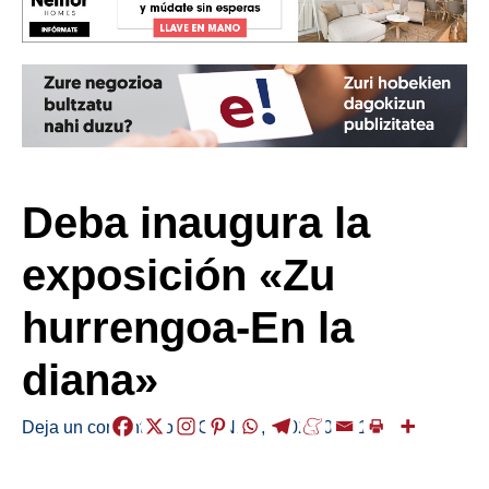
Deba inaugura la
exposición «Zu
hurrengoa-En la
diana»
Deja un comentario
/
AGENDA
,
/
2026-01-31