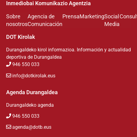
Inmediobai Komunikazio Agentzia
Sobre
Agencia de
Prensa
Marketing
Social
Consul
nosotros
Comunicación
Media
DOT Kirolak
Durangaldeko kirol informazioa. Información y actualidad
deportiva de Durangaldea
946 550 033
info@dotkirolak.eus
Agenda Durangaldea
Durangaldeko agenda
946 550 033
agenda@dotb.eus