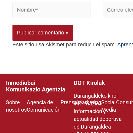
Este sitio usa Akismet para reducir el spam.
Aprend
Inmediobai
DOT Kirolak
Komunikazio Agentzia
Durangaldeko kirol
Sobre
Agencia de
Prensa
Marketing
Social
Consul
informazioa.
nosotros
Comunicación
Media
Información y
actualidad deportiva
de Durangaldea