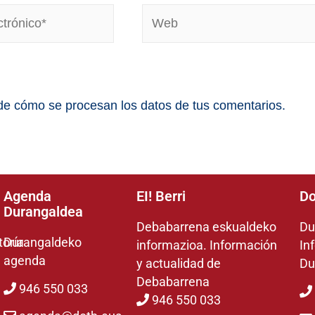
e cómo se procesan los datos de tus comentarios.
Agenda
EI! Berri
Do
Durangaldea
Debabarrena eskualdeko
Du
toría
Durangaldeko
informazioa. Información
In
agenda
y actualidad de
Du
Debabarrena
946 550 033
946 550 033