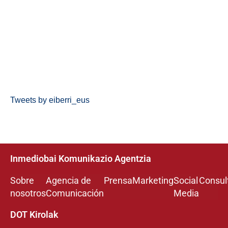
Tweets by eiberri_eus
Inmediobai Komunikazio Agentzia
Sobre
Agencia de
Prensa
Marketing
Social
Consul
nosotros
Comunicación
Media
DOT Kirolak