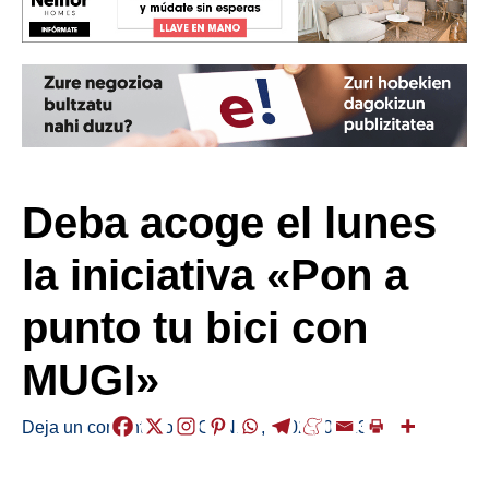
Deba acoge el lunes
la iniciativa «Pon a
punto tu bici con
MUGI»
Deja un comentario
/
AGENDA
,
/
2025-09-13