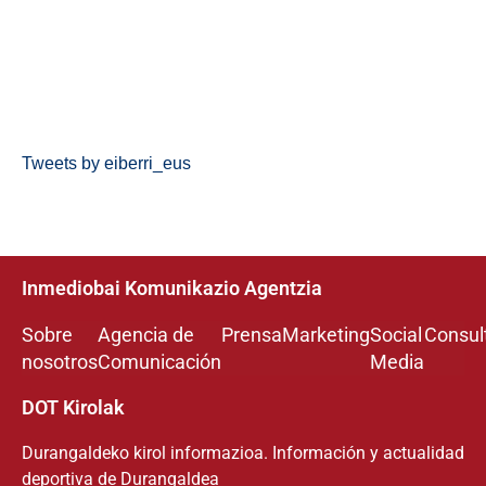
Tweets by eiberri_eus
Inmediobai Komunikazio Agentzia
Sobre
Agencia de
Prensa
Marketing
Social
Consul
nosotros
Comunicación
Media
DOT Kirolak
Durangaldeko kirol informazioa. Información y actualidad
deportiva de Durangaldea