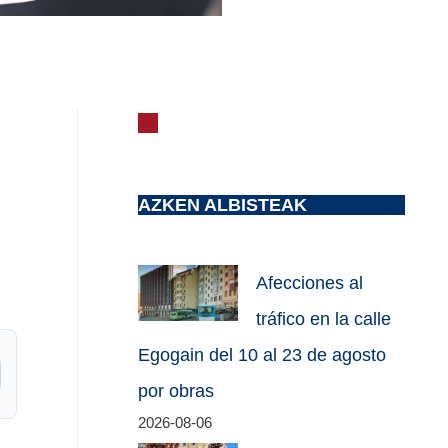
AZKEN ALBISTEAK
Afecciones al
tráfico en la calle
Egogain del 10 al 23 de agosto
por obras
2026-08-06