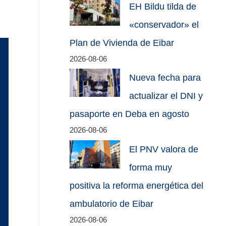
EH Bildu tilda de
«conservador» el
Plan de Vivienda de Eibar
2026-08-06
Nueva fecha para
actualizar el DNI y
pasaporte en Deba en agosto
2026-08-06
El PNV valora de
forma muy
positiva la reforma energética del
ambulatorio de Eibar
2026-08-06