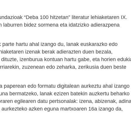
azioak “Deba 100 hitzetan” literatur lehiaketaren IX.
zun laburren bidez sormena eta idatzizko adierazpena
k parte hartu ahal izango du, lanak euskarazko edo
ehiaketaren izenak berak adierazten duen bezala,
 dituzte, izenburua kontuan hartu gabe, eta horien eduki
erriarekin, zuzenean edo zeharka, zerikusia duen beste
ta paperean edo formatu digitalean aurkeztu ahal izango
suna bermatzeko, lanak ezizen batekin auzkertu beharko
braren egilearen datu pertsonalak: izena, abizenak, adina
ak aurkezteko azken eguna martxoaren 16a izango da,