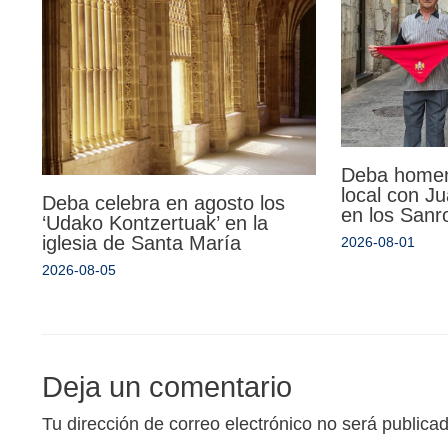
Deba homen
local con Ju
Deba celebra en agosto los
en los Sanr
‘Udako Kontzertuak’ en la
iglesia de Santa María
2026-08-01
2026-08-05
Deja un comentario
Tu dirección de correo electrónico no será publica