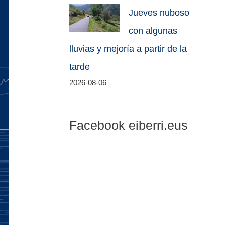
Jueves nuboso
con algunas
lluvias y mejoría a partir de la
tarde
2026-08-06
Facebook eiberri.eus