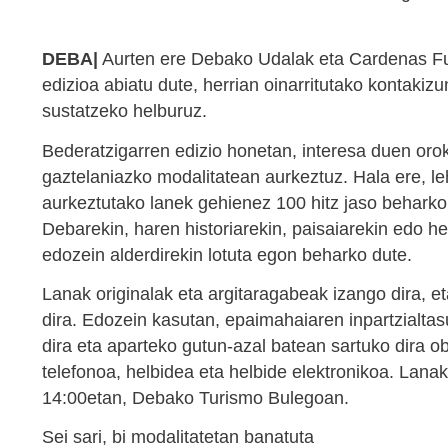
DEBA|
Aurten ere Debako Udalak eta Cardenas Fund
edizioa abiatu dute, herrian oinarritutako kontaki
sustatzeko helburuz.
Bederatzigarren edizio honetan, interesa duen oro
gaztelaniazko modalitatean aurkeztuz. Hala ere, l
aurkeztutako lanek gehienez 100 hitz jaso beharko
Debarekin, haren historiarekin, paisaiarekin edo h
edozein alderdirekin lotuta egon beharko dute.
Lanak originalak eta argitaragabeak izango dira, e
dira. Edozein kasutan, epaimahaiaren inpartzialta
dira eta aparteko gutun-azal batean sartuko dira o
telefonoa, helbidea eta helbide elektronikoa. Lan
14:00etan, Debako Turismo Bulegoan.
Sei sari, bi modalitatetan banatuta