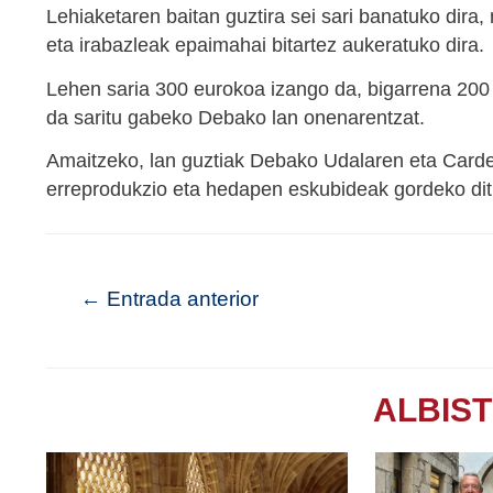
Lehiaketaren baitan guztira sei sari banatuko dira,
eta irabazleak epaimahai bitartez aukeratuko dira.
Lehen saria 300 eurokoa izango da, bigarrena 200 
da saritu gabeko Debako lan onenarentzat.
Amaitzeko, lan guztiak Debako Udalaren eta Carde
erreprodukzio eta hedapen eskubideak gordeko dituz
←
Entrada anterior
ALBIS