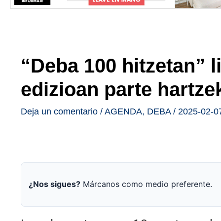
“Deba 100 hitzetan” li
edizioan parte hartze
Deja un comentario
/
AGENDA
,
DEBA
/
2025-02-0
¿Nos sigues?
Márcanos como medio preferente.