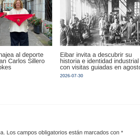
Eibar invita a descubrir su
ajea al deporte
historia e identidad industrial
an Carlos Sillero
con visitas guiadas en agost
okes
2026-07-30
da.
Los campos obligatorios están marcados con
*