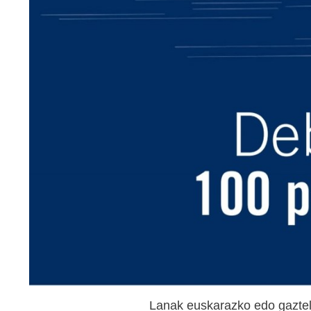
Lanak euskarazko edo gaztela