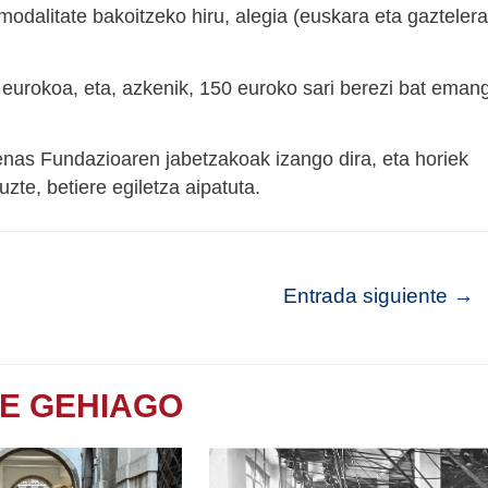
 modalitate bakoitzeko hiru, alegia (euskara eta gaztelera
eurokoa, eta, azkenik, 150 euroko sari berezi bat eman
nas Fundazioaren jabetzakoak izango dira, eta horiek
te, betiere egiletza aipatuta.
Entrada siguiente
→
TE GEHIAGO