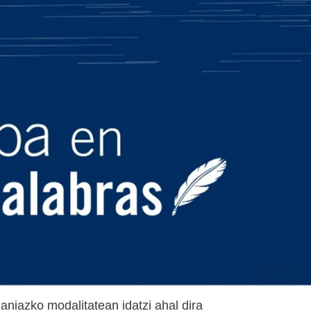
niazko modalitatean idatzi ahal dira