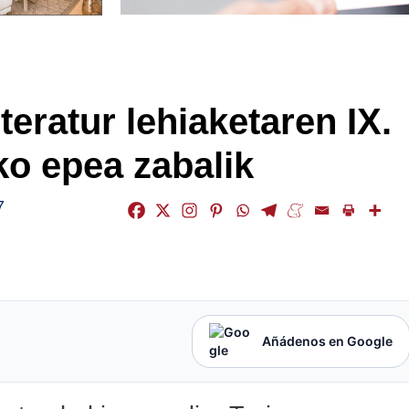
teratur lehiaketaren IX.
ko epea zabalik
7
Añádenos en Google