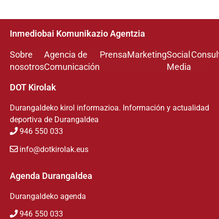
Inmediobai Komunikazio Agentzia
Sobre
Agencia de
Prensa
Marketing
Social
Consul
nosotros
Comunicación
Media
DOT Kirolak
Durangaldeko kirol informazioa. Información y actualidad
deportiva de Durangaldea
946 550 033
info@dotkirolak.eus
Agenda Durangaldea
Durangaldeko agenda
946 550 033