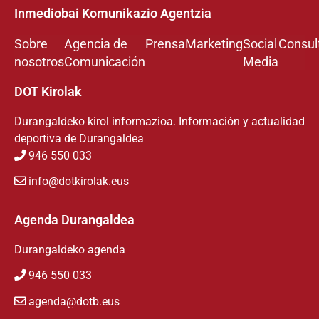
Inmediobai Komunikazio Agentzia
Sobre
Agencia de
Prensa
Marketing
Social
Consul
nosotros
Comunicación
Media
DOT Kirolak
Durangaldeko kirol informazioa. Información y actualidad
deportiva de Durangaldea
946 550 033
info@dotkirolak.eus
Agenda Durangaldea
Durangaldeko agenda
946 550 033
agenda@dotb.eus