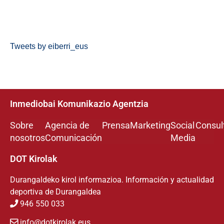
Tweets by eiberri_eus
Inmediobai Komunikazio Agentzia
Sobre
Agencia de
Prensa
Marketing
Social
Consul
nosotros
Comunicación
Media
DOT Kirolak
Durangaldeko kirol informazioa. Información y actualidad
deportiva de Durangaldea
946 550 033
info@dotkirolak.eus